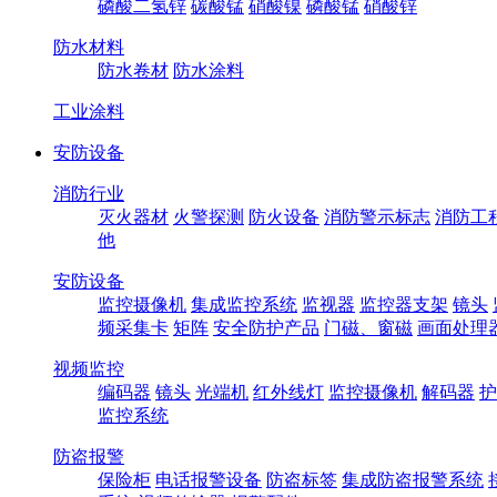
磷酸二氢锌
碳酸锰
硝酸镍
磷酸锰
硝酸锌
防水材料
防水卷材
防水涂料
工业涂料
安防设备
消防行业
灭火器材
火警探测
防火设备
消防警示标志
消防工
他
安防设备
监控摄像机
集成监控系统
监视器
监控器支架
镜头
频采集卡
矩阵
安全防护产品
门磁、窗磁
画面处理
视频监控
编码器
镜头
光端机
红外线灯
监控摄像机
解码器
护
监控系统
防盗报警
保险柜
电话报警设备
防盗标签
集成防盗报警系统