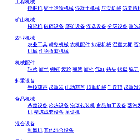
工程机械
挖掘机
铲土运输机械
混凝土机械
压实机械
筑养路
矿山机械
粉碎机
破碎设备
磨矿设备
浮选设备
分级设备
重选
农业机械
农业工具
耕整机械
农机配件
排灌机械
温室大棚
畜
机械
作物收获机械
机械配件
轴承
螺丝
铆钉
齿轮
弹簧
螺栓
气缸
钻头
螺母
铣刀
起重设备
手拉葫芦
起重器
电动葫芦
起重机械
千斤顶
起重滑
食品机械
杀菌设备
冷冻设备
泡罩包装机
食品加工设备
蒸汽
机
精炼成套设备
单饼机
混合设备
制氮机
其他混合设备