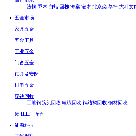
绿化苗木
法桐
乔木
白蜡
国槐
海棠
灌木
北京栾
草坪
大叶女
五金市场
家具五金
五金工具
工业五金
门窗五金
锁具及安防
机电五金
废铁回收
工地钢筋头回收
电缆回收
钢结构回收
钢材回收
废旧工厂拆除
能源科技