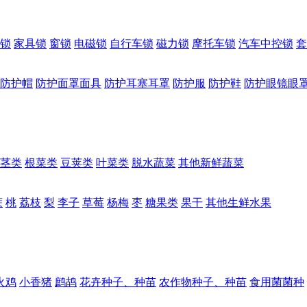
锁
家具锁
窗锁
电磁锁
自行车锁
磁力锁
摩托车锁
汽车中控锁
套
防护帽
防护面罩面具
防护耳塞耳罩
防护服
防护鞋
防护眼镜眼
茎类
根菜类
豆荚类
叶菜类
脱水蔬菜
其他新鲜蔬菜
蔗
桃
荔枝
梨
李子
草莓
杨梅
枣
糖果类
果干
其他生鲜水果
火鸡
小香猪
鹧鸪
花卉种子、种苗
农作物种子、种苗
食用菌菌种