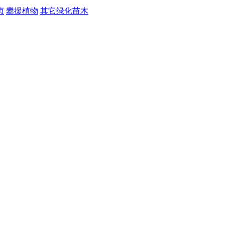
贞
攀援植物
其它绿化苗木