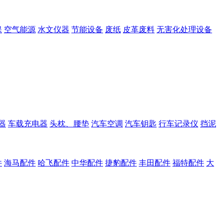
保
空气能源
水文仪器
节能设备
废纸
皮革废料
无害化处理设备
器
车载充电器
头枕、腰垫
汽车空调
汽车钥匙
行车记录仪
挡泥
件
海马配件
哈飞配件
中华配件
捷豹配件
丰田配件
福特配件
大