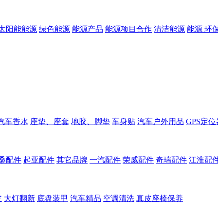
太阳能能源
绿色能源
能源产品
能源项目合作
清洁能源
能源 环
汽车香水
座垫、座套
地胶、脚垫
车身贴
汽车户外用品
GPS定位
桑配件
起亚配件
其它品牌
一汽配件
荣威配件
奇瑞配件
江淮配
皮
大灯翻新
底盘装甲
汽车精品
空调清洗
真皮座椅保养