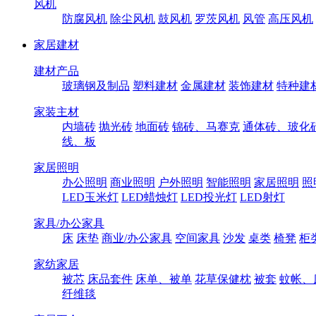
风机
防腐风机
除尘风机
鼓风机
罗茨风机
风管
高压风机
家居建材
建材产品
玻璃钢及制品
塑料建材
金属建材
装饰建材
特种建
家装主材
内墙砖
抛光砖
地面砖
锦砖、马赛克
通体砖、玻化
线、板
家居照明
办公照明
商业照明
户外照明
智能照明
家居照明
照
LED玉米灯
LED蜡烛灯
LED投光灯
LED射灯
家具/办公家具
床
床垫
商业/办公家具
空间家具
沙发
桌类
椅凳
柜
家纺家居
被芯
床品套件
床单、被单
花草保健枕
被套
蚊帐、
纤维毯