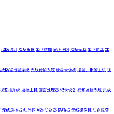
消防培训
消防报批
消防咨询
展板挂图
消防玩具
消防道具
其
集成防盗报警系统
无线传输系统
硬盘录像机
接警、报警主机
视
视监控系统
监控主机
画面处理器
记录设备
视频监控系统
集成
灯
无线遥控器
红外探测器
防盗器
防狼器
无线摄像机
防盗报警