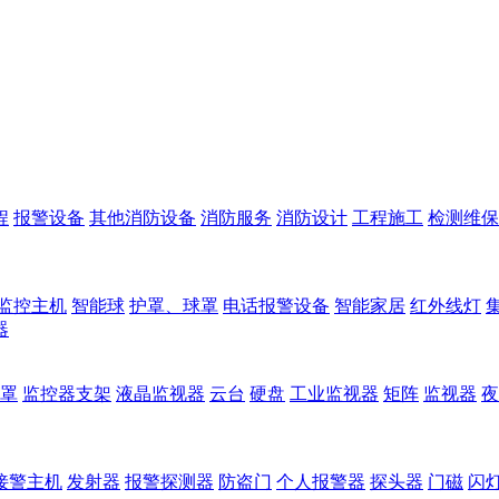
程
报警设备
其他消防设备
消防服务
消防设计
工程施工
检测维保
监控主机
智能球
护罩、球罩
电话报警设备
智能家居
红外线灯
器
罩
监控器支架
液晶监视器
云台
硬盘
工业监视器
矩阵
监视器
夜
接警主机
发射器
报警探测器
防盗门
个人报警器
探头器
门磁
闪