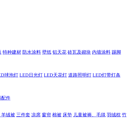
板
特种建材
防水涂料
壁纸
铝天花
砖瓦及砌块
内墙涂料
踢脚
ED球泡灯
LED日光灯
LED天花灯
道路照明灯
LED灯带灯条
料配件
、羊绒被
三件套
凉席
窗帘
棉被
床垫
儿童被褥、毛毯
羽绒枕
竹