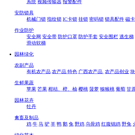
系统
视频传输器
报警配件
安防锁具
机械门锁
指纹锁
IC卡锁
挂锁
密码锁
锁具配件
磁卡
作业防护
安全网
安全带
防护口罩
防护手套
安全围栏
逃生梯
滑动软梯
园林绿化
农副产品
有机农产品
农产品 特色
广西农产品
农产品创业
块
生鲜果蔬
苹果
芒果
柑桔、橙、柚
樱桃
菠萝
猕猴桃
葡萄
甘
园林花卉
牡丹
禽畜及制品
鸡
牛
马
驴
羊
鸭
鹅
兔
野鸡
乌骨鸡
红腹锦鸡
野兔