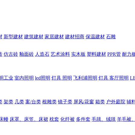
材
新型建材
建筑建材
家居建材
建材招商
保温建材
石雕
砖
仿古砖
釉面砖
人造石
艺术涂料
实木板
塑料建材
PPR管
耐力
明工业
室内照明
led照明
灯具 照明
飞利浦照明
灯具 客厅照明
L
类
架类
几类
案/台类
根雕类
镜子类
屏风/花窗
箱类
户外庭院
辅
床幔
床罩、床笠、床裙
枕套
化纤被
多件套
毛毯、绒毯
羊毛被