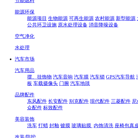
节能燃料
能源环保
能源项目
生物能源
可再生能源
农村能源
新型能源
公共环卫设施
原水处理设备
消音降噪设备
空气净化
水处理
汽车市场
汽车用品
摆、挂饰物
汽车音响
汽车膜
汽车锁
GPS汽车导航
板
车载摄像头
门腕
汽车地毯
品牌配件
东风配件
长安配件
别克配件
现代配件
三菱配件
尼
众配件
标致配件
美容装饰
洗车
打蜡
封釉
镀膜
玻璃贴膜
内饰清洗
座椅包真
改装/防护