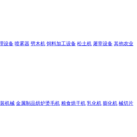
理设备
喷雾器
劈木机
饲料加工设备
松土机
屠宰设备
其他农业
装机械
金属制品烘炉烫毛机
粮食烘干机
乳化机
膨化机
械切片