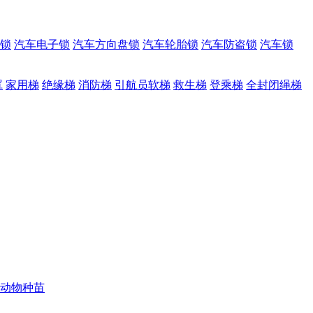
锁
汽车电子锁
汽车方向盘锁
汽车轮胎锁
汽车防盗锁
汽车锁
罩
家用梯
绝缘梯
消防梯
引航员软梯
救生梯
登乘梯
全封闭绳梯
动物种苗