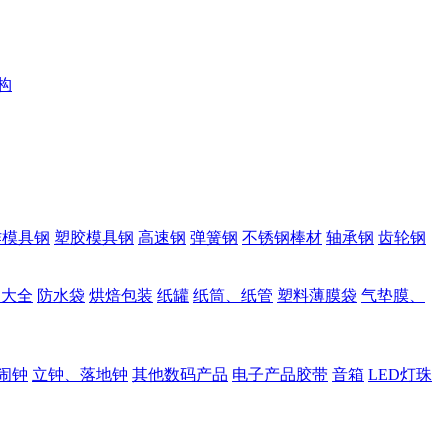
构
作模具钢
塑胶模具钢
高速钢
弹簧钢
不锈钢棒材
轴承钢
齿轮钢
品大全
防水袋
烘焙包装
纸罐
纸筒、纸管
塑料薄膜袋
气垫膜、
闹钟
立钟、落地钟
其他数码产品
电子产品胶带
音箱
LED灯珠