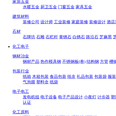
家居五金
水暖五金
厨卫五金
门窗五金
家具五金
建筑材料
装修公司
设计师
工业装修
家庭装修
装修设计
酒店
石材
石牌坊
石雕
石栏杆
黄锈石
白锈石
路沿石
芝麻黑
化工电子
钢材冶金
钢材产品
热作模具钢
不锈钢板(卷)
结构钢
方管
槽
包装行业
纸箱
木箱包装
食品包装
纸盒
礼品包装
包装袋
服装
气泡膜
塑料盒
纸袋
电子电工
发电机组
电子设备
电子产品设计
小夜灯
计步器
塑
认证
化工原料