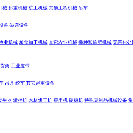
机械
起重机械
桩工机械
其他工程机械
吊车
设备
磁选设备
牧业机械
粮食加工机械
其它农业机械
播种和施肥机械
无害化处
货架
工业皮带
车
吊具
绞车
其它起重设备
发生器
斩拌机
木材烘干机
穿串机
硬糖机
特殊豆制品机械设备
集