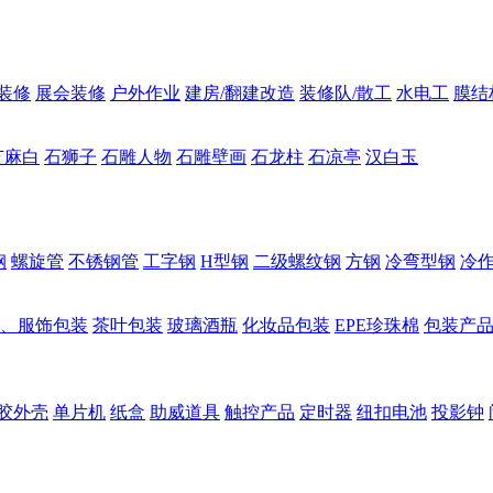
装修
展会装修
户外作业
建房/翻建改造
装修队/散工
水电工
膜结
芝麻白
石狮子
石雕人物
石雕壁画
石龙柱
石凉亭
汉白玉
钢
螺旋管
不锈钢管
工字钢
H型钢
二级螺纹钢
方钢
冷弯型钢
冷
、服饰包装
茶叶包装
玻璃酒瓶
化妆品包装
EPE珍珠棉
包装产
胶外壳
单片机
纸盒
助威道具
触控产品
定时器
纽扣电池
投影钟