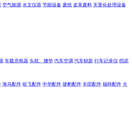
保
空气能源
水文仪器
节能设备
废纸
皮革废料
无害化处理设备
器
车载充电器
头枕、腰垫
汽车空调
汽车钥匙
行车记录仪
挡泥
件
海马配件
哈飞配件
中华配件
捷豹配件
丰田配件
福特配件
大