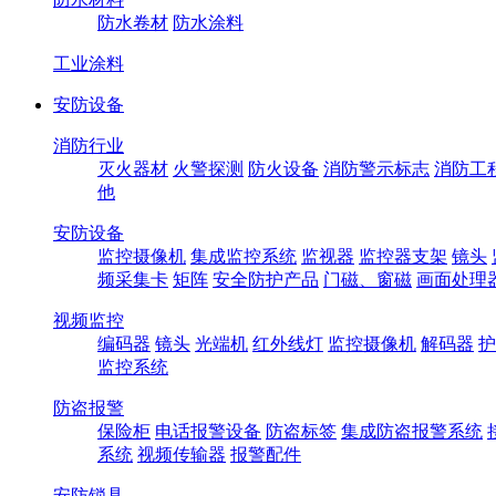
防水卷材
防水涂料
工业涂料
安防设备
消防行业
灭火器材
火警探测
防火设备
消防警示标志
消防工
他
安防设备
监控摄像机
集成监控系统
监视器
监控器支架
镜头
频采集卡
矩阵
安全防护产品
门磁、窗磁
画面处理
视频监控
编码器
镜头
光端机
红外线灯
监控摄像机
解码器
护
监控系统
防盗报警
保险柜
电话报警设备
防盗标签
集成防盗报警系统
系统
视频传输器
报警配件
安防锁具