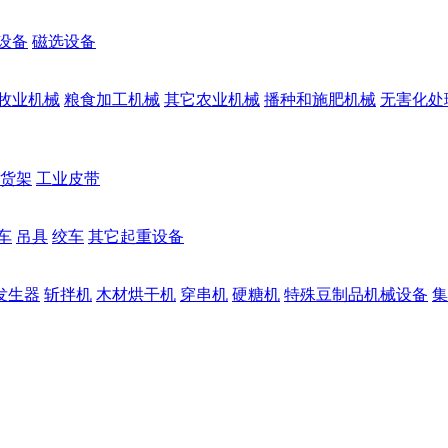
设备
磁选设备
牧业机械
粮食加工机械
其它农业机械
播种和施肥机械
无害化处
货架
工业皮带
车
吊具
绞车
其它起重设备
发生器
斩拌机
木材烘干机
穿串机
硬糖机
特殊豆制品机械设备
集