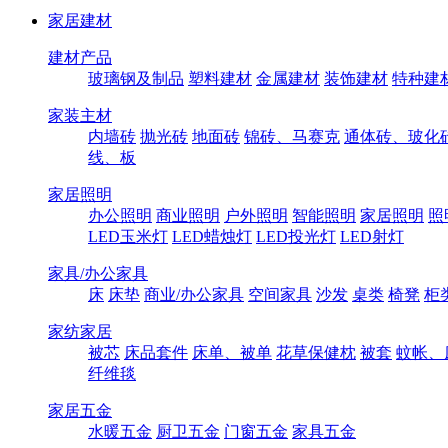
家居建材
建材产品
玻璃钢及制品
塑料建材
金属建材
装饰建材
特种建
家装主材
内墙砖
抛光砖
地面砖
锦砖、马赛克
通体砖、玻化
线、板
家居照明
办公照明
商业照明
户外照明
智能照明
家居照明
照
LED玉米灯
LED蜡烛灯
LED投光灯
LED射灯
家具/办公家具
床
床垫
商业/办公家具
空间家具
沙发
桌类
椅凳
柜
家纺家居
被芯
床品套件
床单、被单
花草保健枕
被套
蚊帐、
纤维毯
家居五金
水暖五金
厨卫五金
门窗五金
家具五金