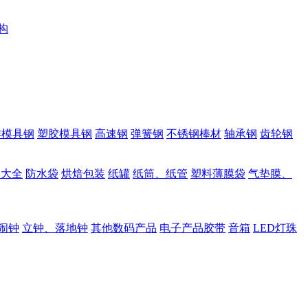
构
作模具钢
塑胶模具钢
高速钢
弹簧钢
不锈钢棒材
轴承钢
齿轮钢
品大全
防水袋
烘焙包装
纸罐
纸筒、纸管
塑料薄膜袋
气垫膜、
闹钟
立钟、落地钟
其他数码产品
电子产品胶带
音箱
LED灯珠