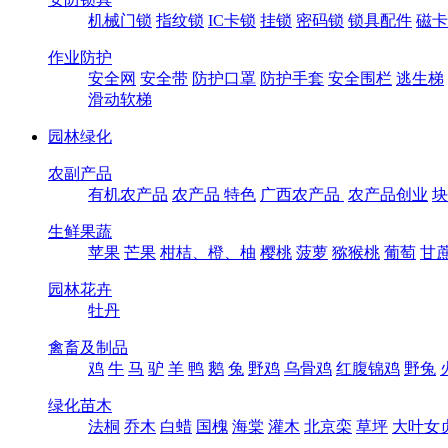
机械门锁
指纹锁
IC卡锁
挂锁
密码锁
锁具配件
磁卡
作业防护
安全网
安全带
防护口罩
防护手套
安全围栏
逃生梯
滑动软梯
园林绿化
农副产品
有机农产品
农产品 特色
广西农产品
农产品创业
块
生鲜果蔬
苹果
芒果
柑桔、橙、柚
樱桃
菠萝
猕猴桃
葡萄
甘
园林花卉
牡丹
禽畜及制品
鸡
牛
马
驴
羊
鸭
鹅
兔
野鸡
乌骨鸡
红腹锦鸡
野兔
绿化苗木
法桐
乔木
白蜡
国槐
海棠
灌木
北京栾
草坪
大叶女