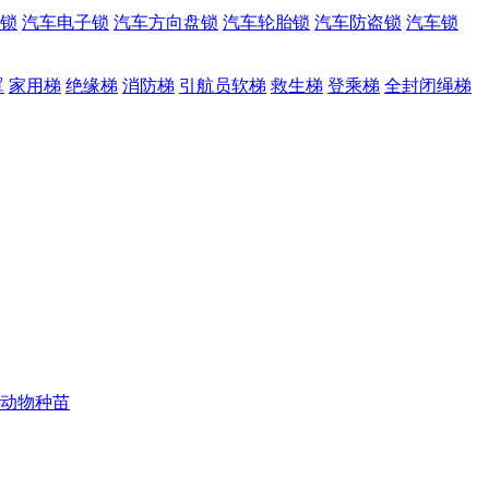
锁
汽车电子锁
汽车方向盘锁
汽车轮胎锁
汽车防盗锁
汽车锁
罩
家用梯
绝缘梯
消防梯
引航员软梯
救生梯
登乘梯
全封闭绳梯
动物种苗