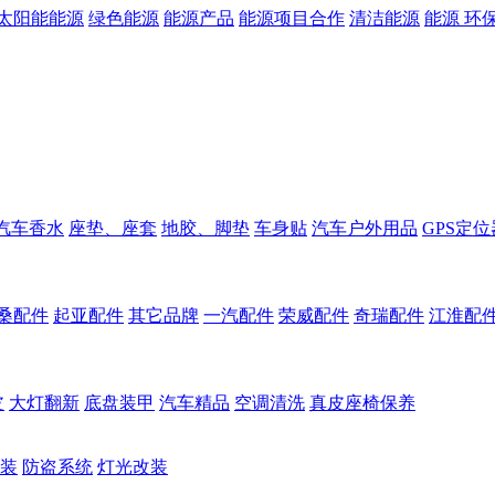
太阳能能源
绿色能源
能源产品
能源项目合作
清洁能源
能源 环
汽车香水
座垫、座套
地胶、脚垫
车身贴
汽车户外用品
GPS定位
桑配件
起亚配件
其它品牌
一汽配件
荣威配件
奇瑞配件
江淮配
皮
大灯翻新
底盘装甲
汽车精品
空调清洗
真皮座椅保养
装
防盗系统
灯光改装