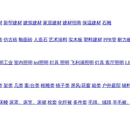
材
新型建材
建筑建材
家居建材
建材招商
保温建材
石雕
砖
仿古砖
釉面砖
人造石
艺术涂料
实木板
塑料建材
PPR管
耐力
明工业
室内照明
led照明
灯具 照明
飞利浦照明
灯具 客厅照明
L
类
架类
几类
案/台类
根雕类
镜子类
屏风/花窗
箱类
户外庭院
辅
床幔
床罩、床笠、床裙
枕套
化纤被
多件套
毛毯、绒毯
羊毛被