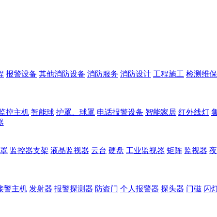
程
报警设备
其他消防设备
消防服务
消防设计
工程施工
检测维保
监控主机
智能球
护罩、球罩
电话报警设备
智能家居
红外线灯
器
罩
监控器支架
液晶监视器
云台
硬盘
工业监视器
矩阵
监视器
夜
接警主机
发射器
报警探测器
防盗门
个人报警器
探头器
门磁
闪