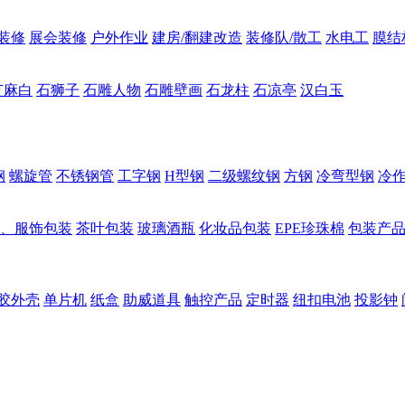
装修
展会装修
户外作业
建房/翻建改造
装修队/散工
水电工
膜结
芝麻白
石狮子
石雕人物
石雕壁画
石龙柱
石凉亭
汉白玉
钢
螺旋管
不锈钢管
工字钢
H型钢
二级螺纹钢
方钢
冷弯型钢
冷
、服饰包装
茶叶包装
玻璃酒瓶
化妆品包装
EPE珍珠棉
包装产
胶外壳
单片机
纸盒
助威道具
触控产品
定时器
纽扣电池
投影钟