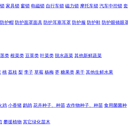
锁
家具锁
窗锁
电磁锁
自行车锁
磁力锁
摩托车锁
汽车中控锁
套
防护帽
防护面罩面具
防护耳塞耳罩
防护服
防护鞋
防护眼镜眼
茎类
根菜类
豆荚类
叶菜类
脱水蔬菜
其他新鲜蔬菜
蔗
桃
荔枝
梨
李子
草莓
杨梅
枣
糖果类
果干
其他生鲜水果
火鸡
小香猪
鹧鸪
花卉种子、种苗
农作物种子、种苗
食用菌菌种
贞
攀援植物
其它绿化苗木