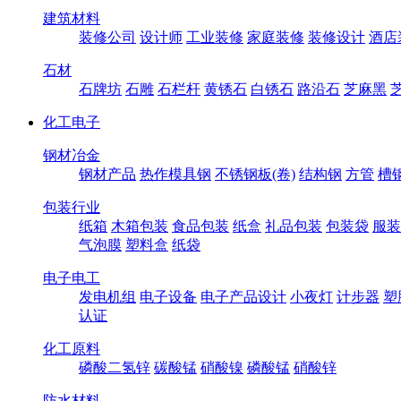
建筑材料
装修公司
设计师
工业装修
家庭装修
装修设计
酒店
石材
石牌坊
石雕
石栏杆
黄锈石
白锈石
路沿石
芝麻黑
化工电子
钢材冶金
钢材产品
热作模具钢
不锈钢板(卷)
结构钢
方管
槽
包装行业
纸箱
木箱包装
食品包装
纸盒
礼品包装
包装袋
服装
气泡膜
塑料盒
纸袋
电子电工
发电机组
电子设备
电子产品设计
小夜灯
计步器
塑
认证
化工原料
磷酸二氢锌
碳酸锰
硝酸镍
磷酸锰
硝酸锌
防水材料