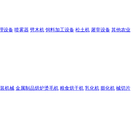
理设备
喷雾器
劈木机
饲料加工设备
松土机
屠宰设备
其他农业
装机械
金属制品烘炉烫毛机
粮食烘干机
乳化机
膨化机
械切片