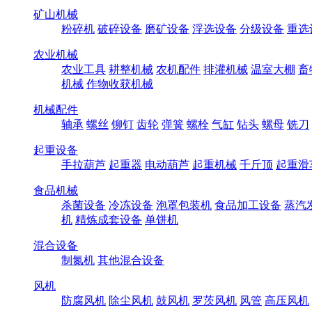
矿山机械
粉碎机
破碎设备
磨矿设备
浮选设备
分级设备
重选
农业机械
农业工具
耕整机械
农机配件
排灌机械
温室大棚
畜
机械
作物收获机械
机械配件
轴承
螺丝
铆钉
齿轮
弹簧
螺栓
气缸
钻头
螺母
铣刀
起重设备
手拉葫芦
起重器
电动葫芦
起重机械
千斤顶
起重滑
食品机械
杀菌设备
冷冻设备
泡罩包装机
食品加工设备
蒸汽
机
精炼成套设备
单饼机
混合设备
制氮机
其他混合设备
风机
防腐风机
除尘风机
鼓风机
罗茨风机
风管
高压风机