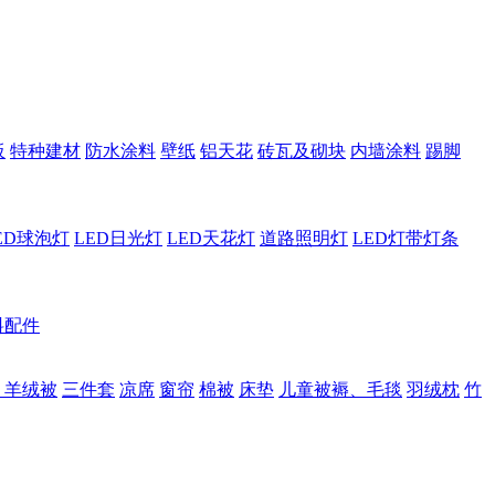
板
特种建材
防水涂料
壁纸
铝天花
砖瓦及砌块
内墙涂料
踢脚
ED球泡灯
LED日光灯
LED天花灯
道路照明灯
LED灯带灯条
料配件
、羊绒被
三件套
凉席
窗帘
棉被
床垫
儿童被褥、毛毯
羽绒枕
竹