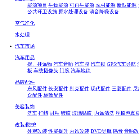
能源项目
生物能源
可再生能源
农村能源
新型能源
公共环卫设施
原水处理设备
消音降噪设备
空气净化
水处理
汽车市场
汽车用品
摆、挂饰物
汽车音响
汽车膜
汽车锁
GPS汽车导航
板
车载摄像头
门腕
汽车地毯
品牌配件
东风配件
长安配件
别克配件
现代配件
三菱配件
尼
众配件
标致配件
美容装饰
洗车
打蜡
封釉
镀膜
玻璃贴膜
内饰清洗
座椅包真
改装/防护
外观改装
性能提升
内饰改装
DVD导航
隔音
音响改