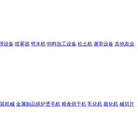
理设备
喷雾器
劈木机
饲料加工设备
松土机
屠宰设备
其他农业
装机械
金属制品烘炉烫毛机
粮食烘干机
乳化机
膨化机
械切片