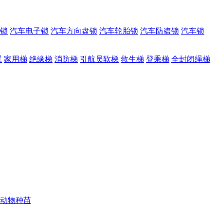
锁
汽车电子锁
汽车方向盘锁
汽车轮胎锁
汽车防盗锁
汽车锁
罩
家用梯
绝缘梯
消防梯
引航员软梯
救生梯
登乘梯
全封闭绳梯
动物种苗