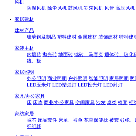
风机
防腐风机
除尘风机
鼓风机
罗茨风机
风管
高压风机
家居建材
建材产品
玻璃钢及制品
塑料建材
金属建材
装饰建材
特种建
家装主材
内墙砖
抛光砖
地面砖
锦砖、马赛克
通体砖、玻化
线、板
家居照明
办公照明
商业照明
户外照明
智能照明
家居照明
照
LED玉米灯
LED蜡烛灯
LED投光灯
LED射灯
家具/办公家具
床
床垫
商业/办公家具
空间家具
沙发
桌类
椅凳
柜
家纺家居
被芯
床品套件
床单、被单
花草保健枕
被套
蚊帐、
纤维毯