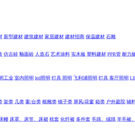
材
新型建材
建筑建材
家居建材
建材招商
保温建材
石雕
砖
仿古砖
釉面砖
人造石
艺术涂料
实木板
塑料建材
PPR管
耐力
明工业
室内照明
led照明
灯具 照明
飞利浦照明
灯具 客厅照明
L
类
架类
几类
案/台类
根雕类
镜子类
屏风/花窗
箱类
户外庭院
辅
床幔
床罩、床笠、床裙
枕套
化纤被
多件套
毛毯、绒毯
羊毛被