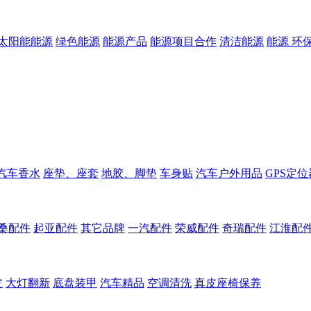
太阳能能源
绿色能源
能源产品
能源项目合作
清洁能源
能源 环
汽车香水
座垫、座套
地胶、脚垫
车身贴
汽车户外用品
GPS定位
桑配件
起亚配件
其它品牌
一汽配件
荣威配件
奇瑞配件
江淮配
皮
大灯翻新
底盘装甲
汽车精品
空调清洗
真皮座椅保养