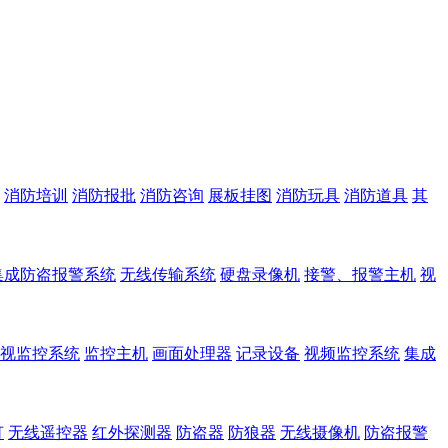
消防培训
消防报批
消防咨询
展板挂图
消防玩具
消防道具
其
集成防盗报警系统
无线传输系统
硬盘录像机
接警、报警主机
视
视监控系统
监控主机
画面处理器
记录设备
视频监控系统
集成
灯
无线遥控器
红外探测器
防盗器
防狼器
无线摄像机
防盗报警