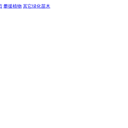
贞
攀援植物
其它绿化苗木