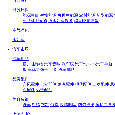
节能燃料
能源环保
能源项目
生物能源
可再生能源
农村能源
新型能源
公共环卫设施
原水处理设备
消音降噪设备
空气净化
水处理
汽车市场
汽车用品
摆、挂饰物
汽车音响
汽车膜
汽车锁
GPS汽车导航
板
车载摄像头
门腕
汽车地毯
品牌配件
东风配件
长安配件
别克配件
现代配件
三菱配件
尼
众配件
标致配件
美容装饰
洗车
打蜡
封釉
镀膜
玻璃贴膜
内饰清洗
座椅包真
改装/防护