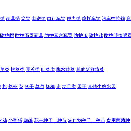
锁
家具锁
窗锁
电磁锁
自行车锁
磁力锁
摩托车锁
汽车中控锁
套
防护帽
防护面罩面具
防护耳塞耳罩
防护服
防护鞋
防护眼镜眼
茎类
根菜类
豆荚类
叶菜类
脱水蔬菜
其他新鲜蔬菜
蔗
桃
荔枝
梨
李子
草莓
杨梅
枣
糖果类
果干
其他生鲜水果
火鸡
小香猪
鹧鸪
花卉种子、种苗
农作物种子、种苗
食用菌菌种