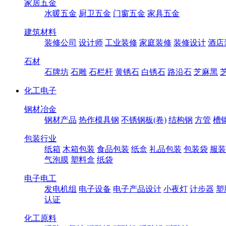
家居五金
水暖五金
厨卫五金
门窗五金
家具五金
建筑材料
装修公司
设计师
工业装修
家庭装修
装修设计
酒店
石材
石牌坊
石雕
石栏杆
黄锈石
白锈石
路沿石
芝麻黑
化工电子
钢材冶金
钢材产品
热作模具钢
不锈钢板(卷)
结构钢
方管
槽
包装行业
纸箱
木箱包装
食品包装
纸盒
礼品包装
包装袋
服装
气泡膜
塑料盒
纸袋
电子电工
发电机组
电子设备
电子产品设计
小夜灯
计步器
塑
认证
化工原料