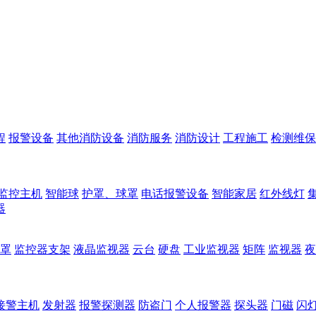
程
报警设备
其他消防设备
消防服务
消防设计
工程施工
检测维保
监控主机
智能球
护罩、球罩
电话报警设备
智能家居
红外线灯
器
罩
监控器支架
液晶监视器
云台
硬盘
工业监视器
矩阵
监视器
夜
接警主机
发射器
报警探测器
防盗门
个人报警器
探头器
门磁
闪