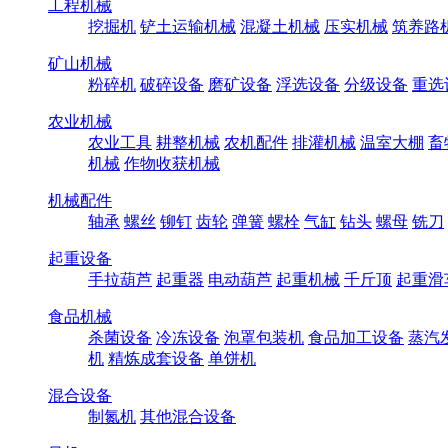
工程机械
挖掘机
铲土运输机械
混凝土机械
压实机械
筑养路
矿山机械
粉碎机
破碎设备
磨矿设备
浮选设备
分级设备
重选
农业机械
农业工具
耕整机械
农机配件
排灌机械
温室大棚
畜
机械
作物收获机械
机械配件
轴承
螺丝
铆钉
齿轮
弹簧
螺栓
气缸
钻头
螺母
铣刀
起重设备
手拉葫芦
起重器
电动葫芦
起重机械
千斤顶
起重滑
食品机械
杀菌设备
冷冻设备
泡罩包装机
食品加工设备
蒸汽
机
精炼成套设备
单饼机
混合设备
制氮机
其他混合设备