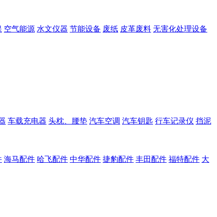
保
空气能源
水文仪器
节能设备
废纸
皮革废料
无害化处理设备
器
车载充电器
头枕、腰垫
汽车空调
汽车钥匙
行车记录仪
挡泥
件
海马配件
哈飞配件
中华配件
捷豹配件
丰田配件
福特配件
大