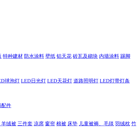
板
特种建材
防水涂料
壁纸
铝天花
砖瓦及砌块
内墙涂料
踢脚
ED球泡灯
LED日光灯
LED天花灯
道路照明灯
LED灯带灯条
料配件
、羊绒被
三件套
凉席
窗帘
棉被
床垫
儿童被褥、毛毯
羽绒枕
竹