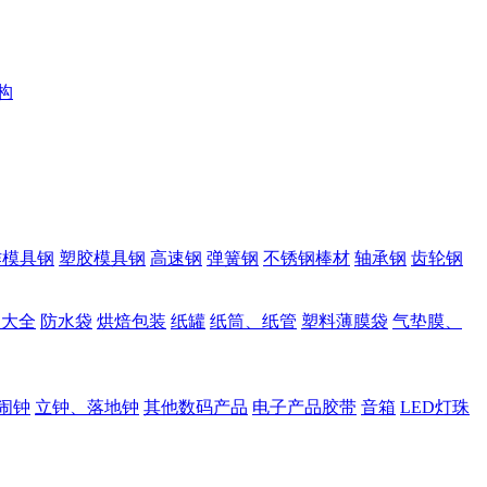
构
作模具钢
塑胶模具钢
高速钢
弹簧钢
不锈钢棒材
轴承钢
齿轮钢
品大全
防水袋
烘焙包装
纸罐
纸筒、纸管
塑料薄膜袋
气垫膜、
闹钟
立钟、落地钟
其他数码产品
电子产品胶带
音箱
LED灯珠