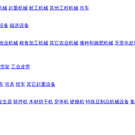
机械
起重机械
桩工机械
其他工程机械
吊车
设备
磁选设备
牧业机械
粮食加工机械
其它农业机械
播种和施肥机械
无害化处
货架
工业皮带
车
吊具
绞车
其它起重设备
发生器
斩拌机
木材烘干机
穿串机
硬糖机
特殊豆制品机械设备
集