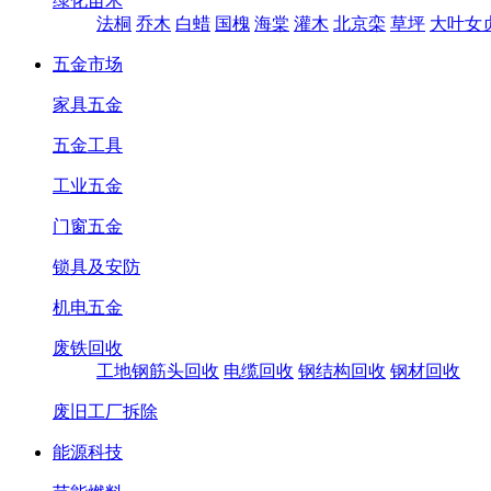
绿化苗木
法桐
乔木
白蜡
国槐
海棠
灌木
北京栾
草坪
大叶女
五金市场
家具五金
五金工具
工业五金
门窗五金
锁具及安防
机电五金
废铁回收
工地钢筋头回收
电缆回收
钢结构回收
钢材回收
废旧工厂拆除
能源科技