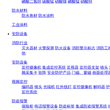
磷酸二氢锌
碳酸锰
硝酸镍
磷酸锰
硝酸锌
防水材料
防水卷材
防水涂料
工业涂料
安防设备
消防行业
灭火器材
火警探测
防火设备
消防警示标志
消防工
他
安防设备
监控摄像机
集成监控系统
监视器
监控器支架
镜头
频采集卡
矩阵
安全防护产品
门磁、窗磁
画面处理
视频监控
编码器
镜头
光端机
红外线灯
监控摄像机
解码器
护
监控系统
防盗报警
保险柜
电话报警设备
防盗标签
集成防盗报警系统