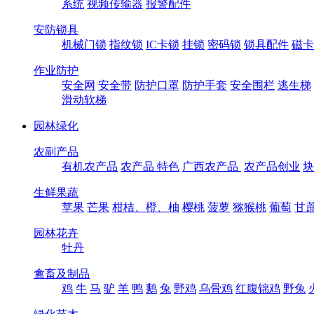
系统
视频传输器
报警配件
安防锁具
机械门锁
指纹锁
IC卡锁
挂锁
密码锁
锁具配件
磁卡
作业防护
安全网
安全带
防护口罩
防护手套
安全围栏
逃生梯
滑动软梯
园林绿化
农副产品
有机农产品
农产品 特色
广西农产品
农产品创业
块
生鲜果蔬
苹果
芒果
柑桔、橙、柚
樱桃
菠萝
猕猴桃
葡萄
甘
园林花卉
牡丹
禽畜及制品
鸡
牛
马
驴
羊
鸭
鹅
兔
野鸡
乌骨鸡
红腹锦鸡
野兔