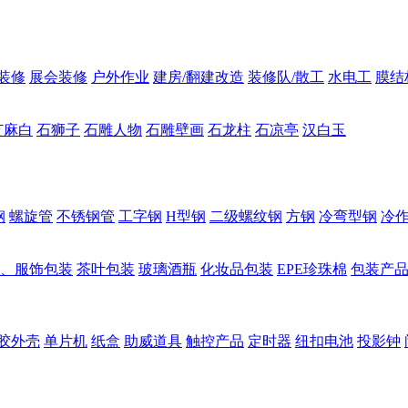
装修
展会装修
户外作业
建房/翻建改造
装修队/散工
水电工
膜结
芝麻白
石狮子
石雕人物
石雕壁画
石龙柱
石凉亭
汉白玉
钢
螺旋管
不锈钢管
工字钢
H型钢
二级螺纹钢
方钢
冷弯型钢
冷
、服饰包装
茶叶包装
玻璃酒瓶
化妆品包装
EPE珍珠棉
包装产
胶外壳
单片机
纸盒
助威道具
触控产品
定时器
纽扣电池
投影钟