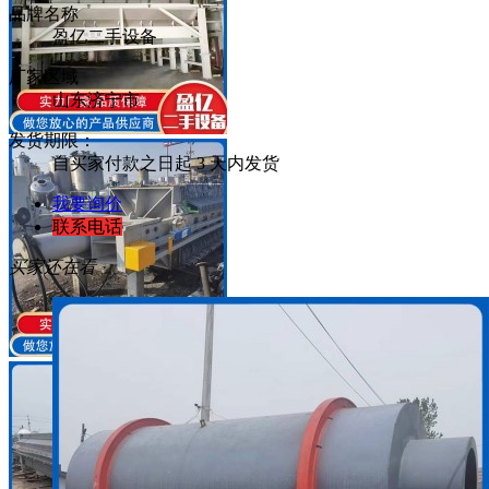
品牌名称
盈亿二手设备
厂家区域
山东济宁市
发货期限：
自买家付款之日起
3
天内发货
我要询价
联系电话
买家还在看