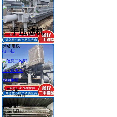
二手压滤机
价格
电议
扫一扫
用手机查看
收藏
举报
供应总量
9999 件
最小起订
1 件